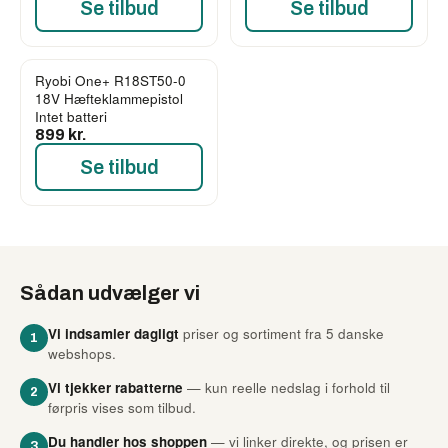
Se tilbud
Se tilbud
Ryobi One+ R18ST50-0
18V Hæfteklammepistol
Intet batteri
899 kr.
Se tilbud
Sådan udvælger vi
Vi indsamler dagligt
priser og sortiment fra 5 danske
1
webshops.
Vi tjekker rabatterne
— kun reelle nedslag i forhold til
2
førpris vises som tilbud.
Du handler hos shoppen
— vi linker direkte, og prisen er
3