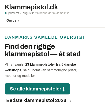
Klammepistol.dk
Opdateret 7. august 2026
Indeholder reklamelinks
Om os
▼
DANMARKS SAMLEDE OVERSIGT
Find den rigtige
klammepistol — ét sted
Vi har samlet
23 klammepistoler fra 5 danske
, så du nemt kan sammenligne priser,
webshops
rabatter og modeller.
Se alle klammepistoler ↓
Bedste klammepistol 2026 →