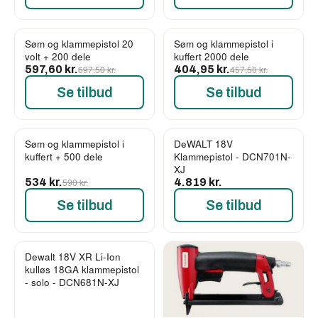
Søm og klammepistol 20
Søm og klammepistol i
-14%
-11%
volt + 200 dele
kuffert 2000 dele
597,60 kr.
697,50 kr.
404,95 kr.
457,50 kr.
Se tilbud
Se tilbud
Søm og klammepistol i
DeWALT 18V
-9%
kuffert + 500 dele
Klammepistol - DCN701N-
XJ
534 kr.
590 kr.
4.819 kr.
Se tilbud
Se tilbud
Dewalt 18V XR Li-Ion
kulløs 18GA klammepistol
- solo - DCN681N-XJ