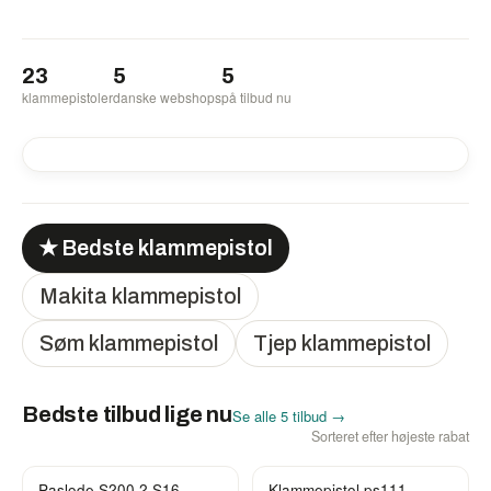
23
5
5
klammepistoler
danske webshops
på tilbud nu
-38%
-23%
-14%
-11%
-9%
★ Bedste klammepistol
Makita klammepistol
Søm klammepistol
Tjep klammepistol
Bedste tilbud lige nu
Se alle 5 tilbud →
Sorteret efter højeste rabat
Paslode S200.2 S16
Klammepistol ps111