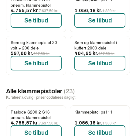
-38%
-23%
pneum. klammepistol
4.755,57 kr.
7.637,50 kr.
1.056,18 kr.
1.380 kr.
Se tilbud
Se tilbud
Søm og klammepistol 20
Søm og klammepistol i
-14%
-11%
volt + 200 dele
kuffert 2000 dele
597,60 kr.
697,50 kr.
404,95 kr.
457,50 kr.
Se tilbud
Se tilbud
Alle klammepistoler
(23)
Kurateret udvalg · priser opdateres dagligt
Paslode S200.2 S16
Klammepistol ps111
-38%
-23%
pneum. klammepistol
4.755,57 kr.
7.637,50 kr.
1.056,18 kr.
1.380 kr.
Se tilbud
Se tilbud